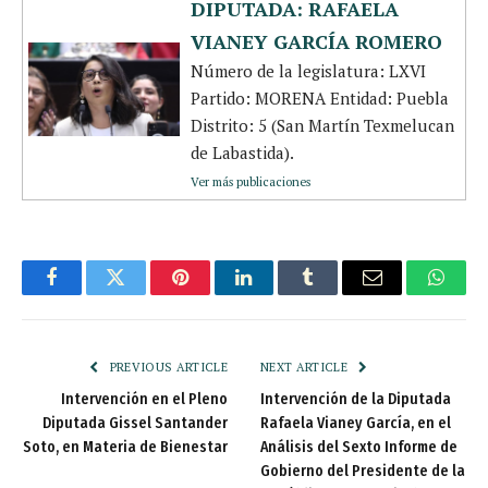
DIPUTADA: RAFAELA
VIANEY GARCÍA ROMERO
Número de la legislatura: LXVI
Partido: MORENA Entidad: Puebla
Distrito: 5 (San Martín Texmelucan
de Labastida).
Ver más publicaciones
Facebook
Twitter
Pinterest
LinkedIn
Tumblr
Email
Whats
PREVIOUS ARTICLE
NEXT ARTICLE
Intervención en el Pleno
Intervención de la Diputada
Diputada Gissel Santander
Rafaela Vianey García, en el
Soto, en Materia de Bienestar
Análisis del Sexto Informe de
Gobierno del Presidente de la