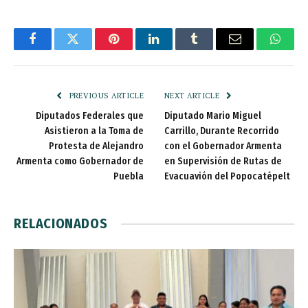
Facebook
Twitter
Pinterest
LinkedIn
Tumblr
Email
Whats
PREVIOUS ARTICLE
NEXT ARTICLE
Diputados Federales que
Diputado Mario Miguel
Asistieron a la Toma de
Carrillo, Durante Recorrido
Protesta de Alejandro
con el Gobernador Armenta
Armenta como Gobernador de
en Supervisión de Rutas de
Puebla
Evacuavión del Popocatépelt
RELACIONADOS