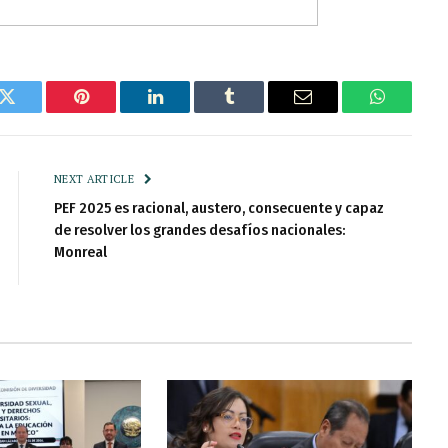
k
Twitter
Pinterest
LinkedIn
Tumblr
Email
WhatsAp
NEXT ARTICLE
PEF 2025 es racional, austero, consecuente y capaz
de resolver los grandes desafíos nacionales:
Monreal