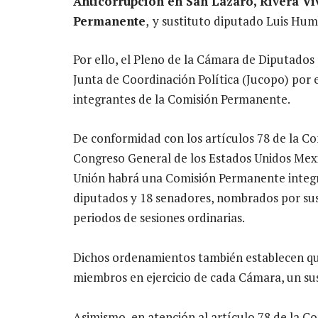
Anticorrupción en San Lázaro, Rivera Vi
Permanente
,
y sustituto diputado Luis Hu
Por ello, el Pleno de la Cámara de Diputados 
Junta de Coordinación Política (Jucopo) por 
integrantes de la Comisión Permanente.
​De conformidad con los artículos 78 de la Co
Congreso General de los Estados Unidos Mexi
Unión habrá una Comisión Permanente integra
diputados y 18 senadores, nombrados por sus 
periodos de sesiones ordinarias.
Dichos ordenamientos también establecen que 
miembros en ejercicio de cada Cámara, un sus
Asimismo, en atención al artículo 78 de la Co