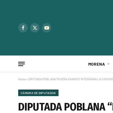
Facebook
X
YouTube
(Twitter)
MORENA
Inicio
»
DIPUTADA POBLANA “RIVERA VIVANCO” INTEGRARÁ LA COMIS
CÁMARA DE DIPUTADOS
DIPUTADA POBLANA “