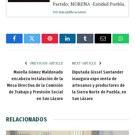
Partido: MORENA -Entidad Puebla.
Ver más publicaciones
Facebook
Twitter
Pinterest
LinkedIn
Tumblr
Email
Whats
PREVIOUS ARTICLE
NEXT ARTICLE
Maiella Gómez Maldonado
Diputada Gissel Santander
encabeza instalación de la
inaugura expo venta de
Mesa Directiva de la Comisión
artesanos y productores de
de Trabajo y Previsión Social
la Sierra Norte de Puebla, en
en San Lázaro
San Lázaro
RELACIONADOS