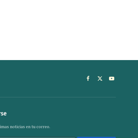
Facebook
X
YouTube
(Twitter)
rse
imas noticias en tu correo.