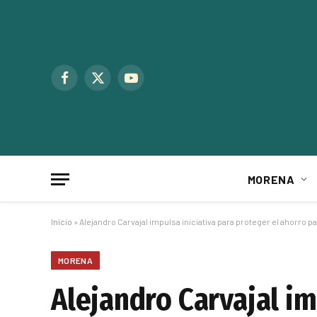
Facebook
X
YouTube
(Twitter)
MORENA
Inicio
»
Alejandro Carvajal impulsa iniciativa para proteger el ahorro pa
MORENA
Alejandro Carvajal im