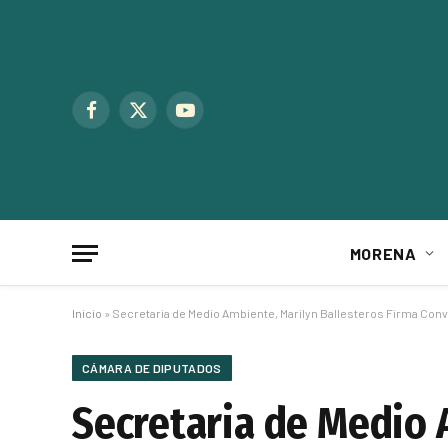
Facebook
X
YouTube
(Twitter)
MORENA
Inicio
»
Secretaria de Medio Ambiente, Marilyn Ballesteros Firma Con
CÁMARA DE DIPUTADOS
Secretaria de Medio 