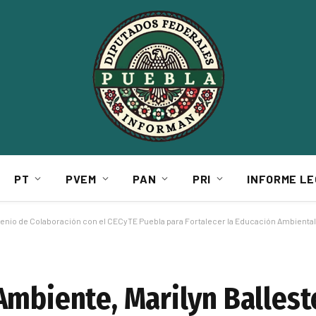
PT
PVEM
PAN
PRI
INFORME LE
venio de Colaboración con el CECyTE Puebla para Fortalecer la Educación Ambienta
Ambiente, Marilyn Ballest