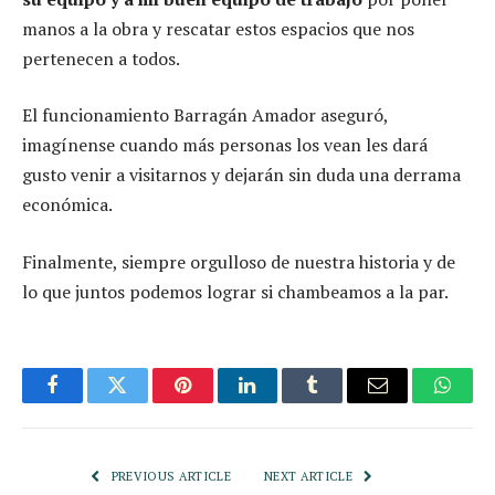
manos a la obra y rescatar estos espacios que nos
pertenecen a todos.
El funcionamiento Barragán Amador aseguró,
imagínense cuando más personas los vean les dará
gusto venir a visitarnos y dejarán sin duda una derrama
económica.
Finalmente, siempre orgulloso de nuestra historia y de
lo que juntos podemos lograr si chambeamos a la par.
Facebook
Twitter
Pinterest
LinkedIn
Tumblr
Email
Whats
PREVIOUS ARTICLE
NEXT ARTICLE