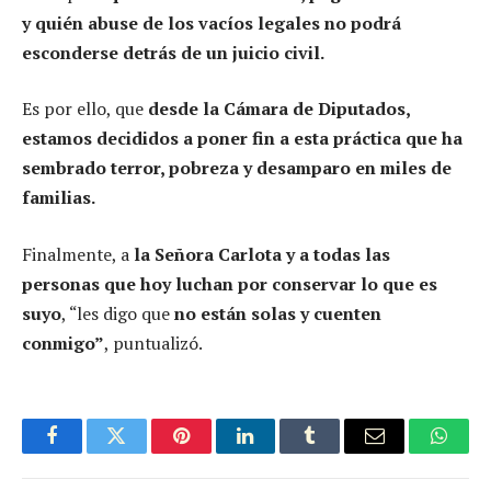
y quién abuse de los vacíos legales no podrá
esconderse detrás de un juicio civil.
Es por ello, que
desde la Cámara de Diputados,
estamos decididos a poner fin a esta práctica que ha
sembrado terror, pobreza y desamparo en miles de
familias.
Finalmente, a
la Señora Carlota y a todas las
personas que hoy luchan por conservar lo que es
suyo
, “les digo que
no están solas y cuenten
conmigo”
, puntualizó.
Facebook
Twitter
Pinterest
LinkedIn
Tumblr
Email
Whats