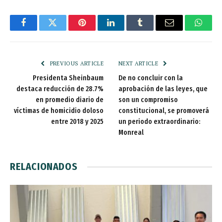
Facebook
Twitter
Pinterest
LinkedIn
Tumblr
Email
Whats
PREVIOUS ARTICLE
NEXT ARTICLE
Presidenta Sheinbaum
De no concluir con la
destaca reducción de 28.7%
aprobación de las leyes, que
en promedio diario de
son un compromiso
víctimas de homicidio doloso
constitucional, se promoverá
entre 2018 y 2025
un periodo extraordinario:
Monreal
RELACIONADOS