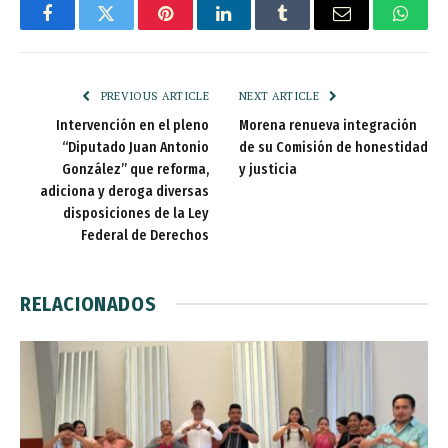
Facebook
Twitter
Pinterest
LinkedIn
Tumblr
Email
Whats
PREVIOUS ARTICLE
NEXT ARTICLE
Intervención en el pleno
Morena renueva integración
“Diputado Juan Antonio
de su Comisión de honestidad
González” que reforma,
y justicia
adiciona y deroga diversas
disposiciones de la Ley
Federal de Derechos
RELACIONADOS