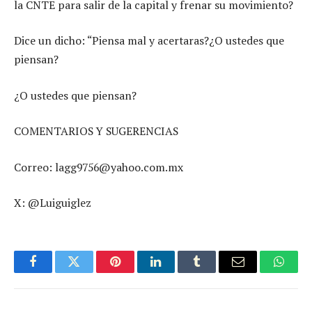
la CNTE para salir de la capital y frenar su movimiento?
Dice un dicho: “Piensa mal y acertaras?¿O ustedes que
piensan?
¿O ustedes que piensan?
COMENTARIOS Y SUGERENCIAS
Correo: lagg9756@yahoo.com.mx
X: @Luiguiglez
Facebook
Twitter
Pinterest
LinkedIn
Tumblr
Email
Whats