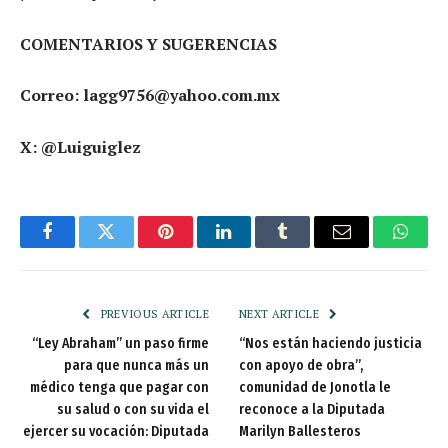
COMENTARIOS Y SUGERENCIAS
Correo: lagg9756@yahoo.com.mx
X: @Luiguiglez
Facebook
Twitter
Pinterest
LinkedIn
Tumblr
Email
Whats
PREVIOUS ARTICLE
NEXT ARTICLE
“Ley Abraham” un paso firme
“Nos están haciendo justicia
para que nunca más un
con apoyo de obra”,
médico tenga que pagar con
comunidad de Jonotla le
su salud o con su vida el
reconoce a la Diputada
ejercer su vocación: Diputada
Marilyn Ballesteros