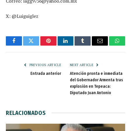
Correo: lagg9756@yahoo.com.mx
X: @Luiguiglez
Facebook
Twitter
Pinterest
LinkedIn
Tumblr
Email
Whats
PREVIOUS ARTICLE
NEXT ARTICLE
Entrada anterior
Atención pronta e inmediata
del Gobernador Armenta tras
explosión en Tepeaca:
Diputado Juan Antonio
RELACIONADOS