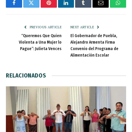
Facebook
Twitter
Pinterest
LinkedIn
Tumblr
Email
Whats
PREVIOUS ARTICLE
NEXT ARTICLE
“Queremos Que Quien
El Gobernador de Puebla,
Violenta a Una Mujer lo
Alejandro Armenta Firma
Pague”: Julieta Vences
Convenio del Programa de
Alimentación Escolar
RELACIONADOS