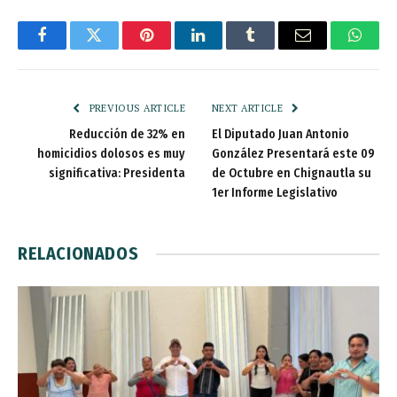
Facebook
Twitter
Pinterest
LinkedIn
Tumblr
Email
Whats
PREVIOUS ARTICLE
NEXT ARTICLE
Reducción de 32% en
El Diputado Juan Antonio
homicidios dolosos es muy
González Presentará este 09
significativa: Presidenta
de Octubre en Chignautla su
1er Informe Legislativo
RELACIONADOS