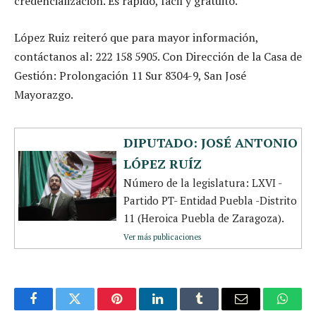
credencialización. Es rápido, fácil y gratuito.
López Ruiz reiteró que para mayor información,
contáctanos al: 222 158 5905. Con Dirección de la Casa de
Gestión: Prolongación 11 Sur 8304-9, San José
Mayorazgo.
DIPUTADO: JOSÉ ANTONIO
LÓPEZ RUÍZ
Número de la legislatura: LXVI -
Partido PT- Entidad Puebla -Distrito
11 (Heroica Puebla de Zaragoza).
Ver más publicaciones
Facebook
Twitter
Pinterest
LinkedIn
Tumblr
Email
Whats