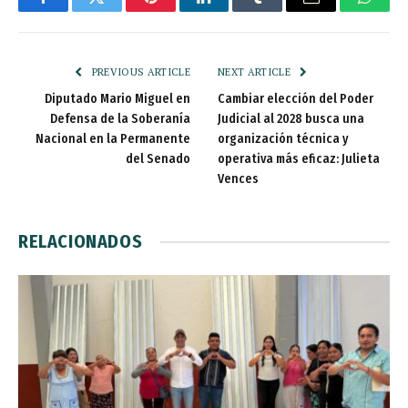
Facebook
Twitter
Pinterest
LinkedIn
Tumblr
Email
Whats
PREVIOUS ARTICLE
NEXT ARTICLE
Diputado Mario Miguel en
Cambiar elección del Poder
Defensa de la Soberanía
Judicial al 2028 busca una
Nacional en la Permanente
organización técnica y
del Senado
operativa más eficaz: Julieta
Vences
RELACIONADOS