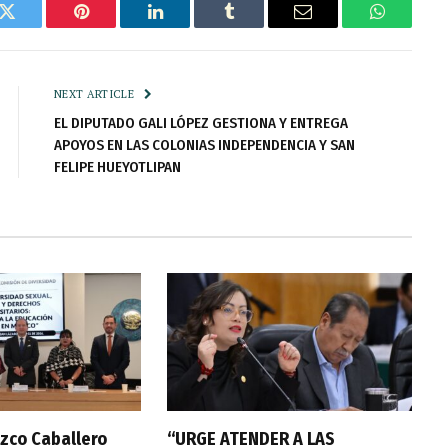
k
Twitter
Pinterest
LinkedIn
Tumblr
Email
WhatsAp
NEXT ARTICLE
EL DIPUTADO GALI LÓPEZ GESTIONA Y ENTREGA
APOYOS EN LAS COLONIAS INDEPENDENCIA Y SAN
FELIPE HUEYOTLIPAN
zco Caballero
“URGE ATENDER A LAS