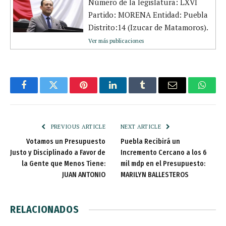
Número de la legislatura: LXVI
Partido: MORENA Entidad: Puebla
Distrito:14 (Izucar de Matamoros).
Ver más publicaciones
Facebook
Twitter
Pinterest
LinkedIn
Tumblr
Email
Whats
PREVIOUS ARTICLE
NEXT ARTICLE
Votamos un Presupuesto
Puebla Recibirá un
Justo y Disciplinado a Favor de
Incremento Cercano a los 6
la Gente que Menos Tiene:
mil mdp en el Presupuesto:
JUAN ANTONIO
MARILYN BALLESTEROS
RELACIONADOS