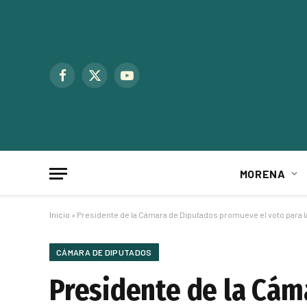
Facebook
X
YouTube
(Twitter)
MORENA
Inicio
»
Presidente de la Cámara de Diputados promueve el voto para la
CÁMARA DE DIPUTADOS
Presidente de la Cám