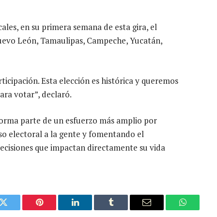
ales, en su primera semana de esta gira, el
 Nuevo León, Tamaulipas, Campeche, Yucatán,
rticipación. Esta elección es histórica y queremos
ara votar”, declaró.
forma parte de un esfuerzo más amplio por
so electoral a la gente y fomentando el
decisiones que impactan directamente su vida
k
Twitter
Pinterest
LinkedIn
Tumblr
Email
WhatsAp