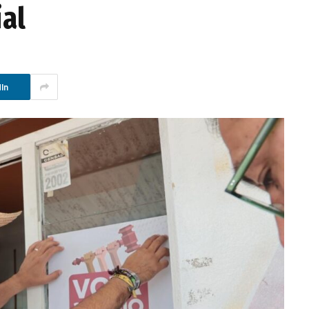
ial
In