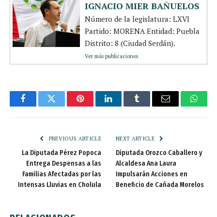
IGNACIO MIER BAÑUELOS
Número de la legislatura: LXVI
Partido: MORENA Entidad: Puebla
Distrito: 8 (Ciudad Serdán).
Ver más publicaciones
Facebook
Twitter
Pinterest
LinkedIn
Tumblr
Email
Whats
PREVIOUS ARTICLE
NEXT ARTICLE
La Diputada Pérez Popoca
Diputada Orozco Caballero y
Entrega Despensas a las
Alcaldesa Ana Laura
Familias Afectadas por las
Impulsarán Acciones en
Intensas Lluvias en Cholula
Beneficio de Cañada Morelos