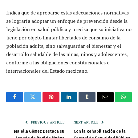
Indica que de aprobarse estas adecuaciones normativas
se lograría adoptar un enfoque de prevención desde la
legislación en salud pública y precisa que su iniciativa no
tiene por objeto limitar libertades de consumo de la
población adulta, sino salvaguardar el bienestar y el
desarrollo saludable de las niñas, niños y adolescentes,
conforme a las obligaciones constitucionales e
internacionales del Estado mexicano.
Facebook
Twitter
Pinterest
LinkedIn
Tumblr
Email
Whats
PREVIOUS ARTICLE
NEXT ARTICLE
Maiella Gómez Destaca su
Con la Rehabilitación de la