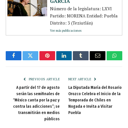
GARCÍA
Número de la legislatura: LXVI
Partido: MORENA Entidad: Puebla
Distrito: 3 (Teziutlán)
Ver más publicaciones
Facebook
Twitter
Pinterest
LinkedIn
Tumblr
Email
Whats
PREVIOUS ARTICLE
NEXT ARTICLE
A partir del 17 de agosto
La Diputada María del Rosario
serán las semifinales de
Orozco Celebra el Inicio de la
“México canta por la paz y
Temporada de Chiles en
contra las adicciones”; se
Nogada e Invita a Visitar
transmitirán en medios
Puebla
públicos