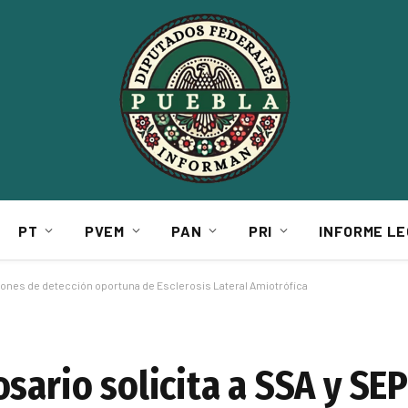
PT
PVEM
PAN
PRI
INFORME LE
cciones de detección oportuna de Esclerosis Lateral Amiotrófica
sario solicita a SSA y SE