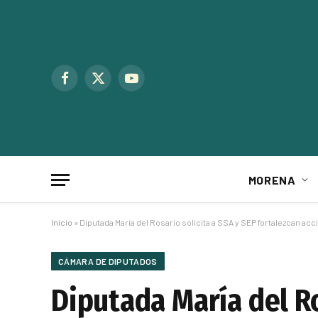
Facebook
X
YouTube
(Twitter)
MORENA
Inicio
»
Diputada María del Rosario solicita a SSA y SEP fortalezcan a
CÁMARA DE DIPUTADOS
Diputada María del Ro