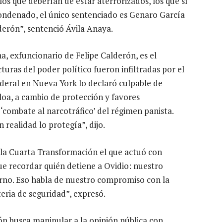
os que deberían de estar aterrorizados, los que sí
 condenado, el único sentenciado es Genaro García
derón”, sentenció Ávila Anaya.
na, exfuncionario de Felipe Calderón, es el
ras del poder político fueron infiltradas por el
deral en Nueva York lo declaró culpable de
loa, a cambio de protección y favores
 ‘combate al narcotráfico’ del régimen panista.
 realidad lo protegía”, dijo.
 la Cuarta Transformación el que actuó con
e recordar quién detiene a Ovidio: nuestro
erno. Eso habla de nuestro compromiso con la
teria de seguridad”, expresó.
n busca manipular a la opinión pública con