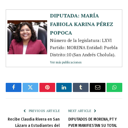
DIPUTADA: MARÍA
FABIOLA KARINA PÉREZ
POPOCA
Número de la legislatura: LXVI
Partido: MORENA Entidad: Puebla
Distrito:10 (San Andrés Cholula).
Ver más publicaciones
Facebook
Twitter
Pinterest
LinkedIn
Tumblr
Email
Whats
PREVIOUS ARTICLE
NEXT ARTICLE
Recibe Claudia Rivera en San
DIPUTADOS DE MORENA, PT Y
Lázaro a Estudiantes del
PVEM MANIFIESTAN SU TOTAL