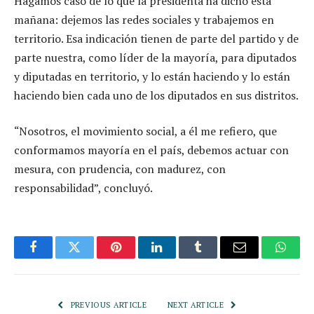
Hagamos caso de lo que la presidenta ha dicho esta
mañana: dejemos las redes sociales y trabajemos en
territorio. Esa indicación tienen de parte del partido y de
parte nuestra, como líder de la mayoría, para diputados
y diputadas en territorio, y lo están haciendo y lo están
haciendo bien cada uno de los diputados en sus distritos.
“Nosotros, el movimiento social, a él me refiero, que
conformamos mayoría en el país, debemos actuar con
mesura, con prudencia, con madurez, con
responsabilidad”, concluyó.
Facebook
Twitter
Pinterest
LinkedIn
Tumblr
Email
Whats
PREVIOUS ARTICLE
NEXT ARTICLE