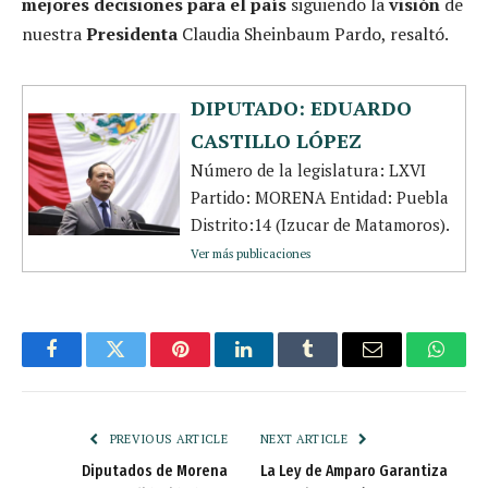
mejores decisiones para el país
siguiendo la
visión
de
nuestra
Presidenta
Claudia Sheinbaum Pardo, resaltó.
DIPUTADO: EDUARDO
CASTILLO LÓPEZ
Número de la legislatura: LXVI
Partido: MORENA Entidad: Puebla
Distrito:14 (Izucar de Matamoros).
Ver más publicaciones
Facebook
Twitter
Pinterest
LinkedIn
Tumblr
Email
Whats
PREVIOUS ARTICLE
NEXT ARTICLE
Diputados de Morena
La Ley de Amparo Garantiza