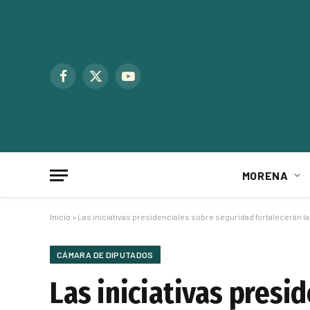
Facebook
X
YouTube
(Twitter)
MORENA
Inicio
»
Las iniciativas presidenciales sobre seguridad fortalecerán las
CÁMARA DE DIPUTADOS
Las iniciativas presi