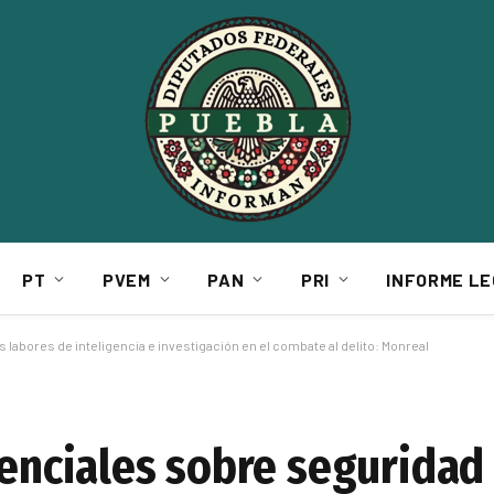
PT
PVEM
PAN
PRI
INFORME LE
 labores de inteligencia e investigación en el combate al delito: Monreal
denciales sobre seguridad