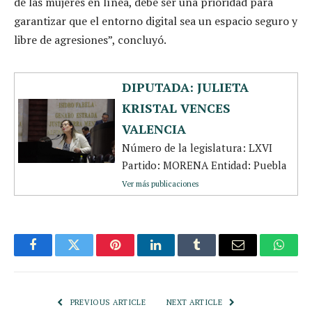
de las mujeres en línea, debe ser una prioridad para
garantizar que el entorno digital sea un espacio seguro y
libre de agresiones”, concluyó.
DIPUTADA: JULIETA
KRISTAL VENCES
VALENCIA
Número de la legislatura: LXVI
Partido: MORENA Entidad: Puebla
Ver más publicaciones
Facebook
Twitter
Pinterest
LinkedIn
Tumblr
Email
Whats
PREVIOUS ARTICLE
NEXT ARTICLE