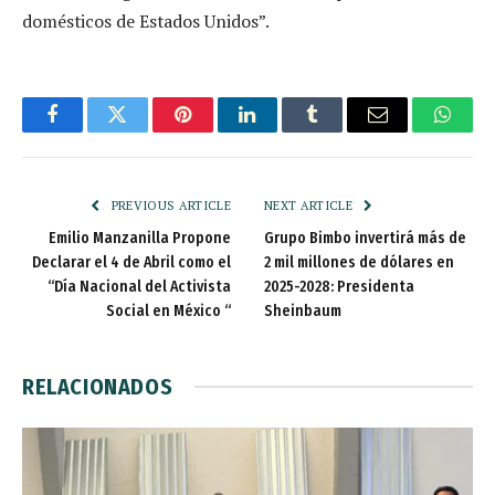
domésticos de Estados Unidos”.
Facebook
Twitter
Pinterest
LinkedIn
Tumblr
Email
Whats
PREVIOUS ARTICLE
NEXT ARTICLE
Emilio Manzanilla Propone
Grupo Bimbo invertirá más de
Declarar el 4 de Abril como el
2 mil millones de dólares en
“Día Nacional del Activista
2025-2028: Presidenta
Social en México “
Sheinbaum
RELACIONADOS