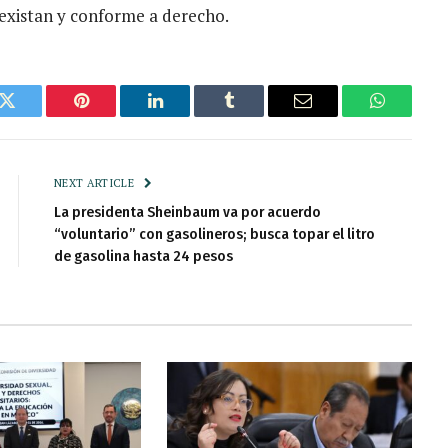
existan y conforme a derecho.
k
Twitter
Pinterest
LinkedIn
Tumblr
Email
WhatsAp
NEXT ARTICLE
La presidenta Sheinbaum va por acuerdo
“voluntario” con gasolineros; busca topar el litro
de gasolina hasta 24 pesos