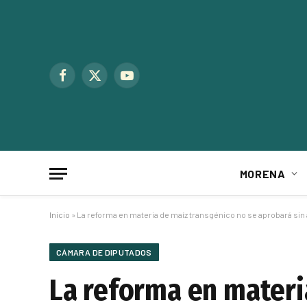
Facebook
X
YouTube
(Twitter)
MORENA
Inicio
»
La reforma en materia de maíz transgénico no se aprobará sin
CÁMARA DE DIPUTADOS
La reforma en materi