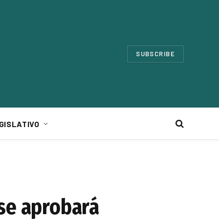
SUBSCRIBE
GISLATIVO
 se aprobará