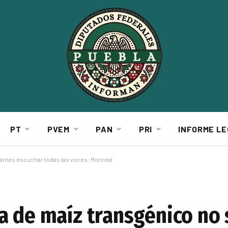
PT
PVEM
PAN
PRI
INFORME LE
 antes escuchar todas las voces: Monreal
a de maíz transgénico no