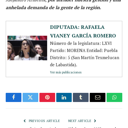
anhelada demanda de la gente de la región.
DIPUTADA: RAFAELA
VIANEY GARCÍA ROMERO
Número de la legislatura: LXVI
Partido: MORENA Entidad: Puebla
Distrito: 5 (San Martín Texmelucan
de Labastida).
Ver más publicaciones
Facebook
Twitter
Pinterest
LinkedIn
Tumblr
Email
Whats
PREVIOUS ARTICLE
NEXT ARTICLE