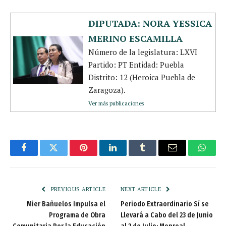
DIPUTADA: NORA YESSICA
MERINO ESCAMILLA
Número de la legislatura: LXVI
Partido: PT Entidad: Puebla
Distrito: 12 (Heroica Puebla de
Zaragoza).
Ver más publicaciones
Facebook
Twitter
Pinterest
LinkedIn
Tumblr
Email
Whats
PREVIOUS ARTICLE
NEXT ARTICLE
Mier Bañuelos Impulsa el
Periodo Extraordinario Sí se
Programa de Obra
Llevará a Cabo del 23 de Junio