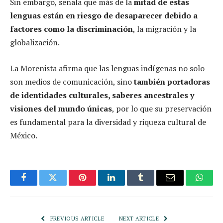
Sin embargo, señala que más de la
mitad de estas
lenguas están en riesgo de desaparecer debido a
factores como la discriminación
, la migración y la
globalización.
La Morenista afirma que las lenguas indígenas no solo
son medios de comunicación, sino
también portadoras
de identidades culturales, saberes ancestrales y
visiones del mundo únicas
, por lo que su preservación
es fundamental para la diversidad y riqueza cultural de
México.
Facebook
Twitter
Pinterest
LinkedIn
Tumblr
Email
Whats
PREVIOUS ARTICLE
NEXT ARTICLE