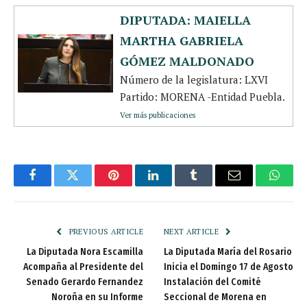
DIPUTADA: MAIELLA
MARTHA GABRIELA
GÓMEZ MALDONADO
Número de la legislatura: LXVI
Partido: MORENA -Entidad Puebla.
Ver más publicaciones
Facebook
Twitter
Pinterest
LinkedIn
Tumblr
Email
Whats
PREVIOUS ARTICLE
NEXT ARTICLE
La Diputada Nora Escamilla
La Diputada María del Rosario
Acompaña al Presidente del
Inicia el Domingo 17 de Agosto
Senado Gerardo Fernandez
Instalación del Comité
Noroña en su Informe
Seccional de Morena en