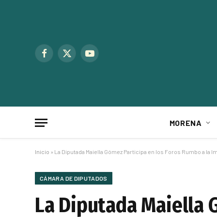
Facebook
X
YouTube
(Twitter)
MORENA
Inicio
»
La Diputada Maiella Gómez Participa en los Foros Rumbo a la 
CÁMARA DE DIPUTADOS
La Diputada Maiella 