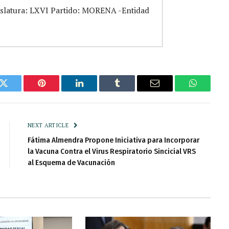
islatura: LXVI Partido: MORENA -Entidad
k
Twitter
Pinterest
LinkedIn
Tumblr
Email
WhatsAp
NEXT ARTICLE
Fátima Almendra Propone Iniciativa para Incorporar
la Vacuna Contra el Virus Respiratorio Sincicial VRS
al Esquema de Vacunación