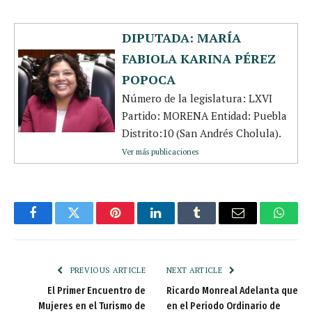
DIPUTADA: MARÍA
FABIOLA KARINA PÉREZ
POPOCA
Número de la legislatura: LXVI
Partido: MORENA Entidad: Puebla
Distrito:10 (San Andrés Cholula).
Ver más publicaciones
Facebook
Twitter
Pinterest
LinkedIn
Tumblr
Email
Whats
PREVIOUS ARTICLE
NEXT ARTICLE
El Primer Encuentro de
Ricardo Monreal Adelanta que
Mujeres en el Turismo de
en el Periodo Ordinario de