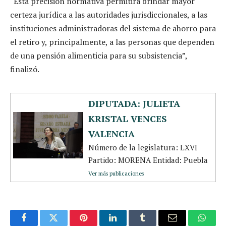
“Esta precisión normativa permitirá brindar mayor
certeza jurídica a las autoridades jurisdiccionales, a las
instituciones administradoras del sistema de ahorro para
el retiro y, principalmente, a las personas que dependen
de una pensión alimenticia para su subsistencia”,
finalizó.
DIPUTADA: JULIETA
KRISTAL VENCES
VALENCIA
Número de la legislatura: LXVI
Partido: MORENA Entidad: Puebla
Ver más publicaciones
Facebook
Twitter
Pinterest
LinkedIn
Tumblr
Email
Whats