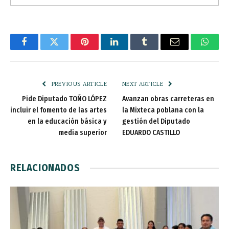
Facebook
Twitter
Pinterest
LinkedIn
Tumblr
Email
Whats
PREVIOUS ARTICLE
NEXT ARTICLE
Pide Diputado TOÑO LÓPEZ
Avanzan obras carreteras en
incluir el fomento de las artes
la Mixteca poblana con la
en la educación básica y
gestión del Diputado
media superior
EDUARDO CASTILLO
RELACIONADOS