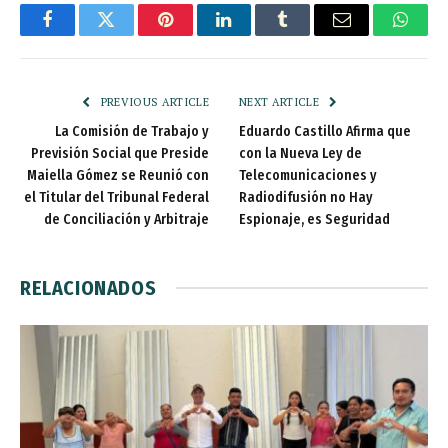
Facebook
Twitter
Pinterest
LinkedIn
Tumblr
Email
Whats
PREVIOUS ARTICLE
NEXT ARTICLE
La Comisión de Trabajo y
Eduardo Castillo Afirma que
Previsión Social que Preside
con la Nueva Ley de
Maiella Gómez se Reunió con
Telecomunicaciones y
el Titular del Tribunal Federal
Radiodifusión no Hay
de Conciliación y Arbitraje
Espionaje, es Seguridad
RELACIONADOS