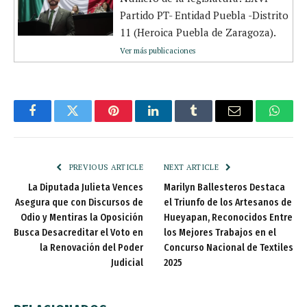
Partido PT- Entidad Puebla -Distrito
11 (Heroica Puebla de Zaragoza).
Ver más publicaciones
Facebook
Twitter
Pinterest
LinkedIn
Tumblr
Email
Whats
PREVIOUS ARTICLE
NEXT ARTICLE
La Diputada Julieta Vences
Marilyn Ballesteros Destaca
Asegura que con Discursos de
el Triunfo de los Artesanos de
Odio y Mentiras la Oposición
Hueyapan, Reconocidos Entre
Busca Desacreditar el Voto en
los Mejores Trabajos en el
la Renovación del Poder
Concurso Nacional de Textiles
Judicial
2025