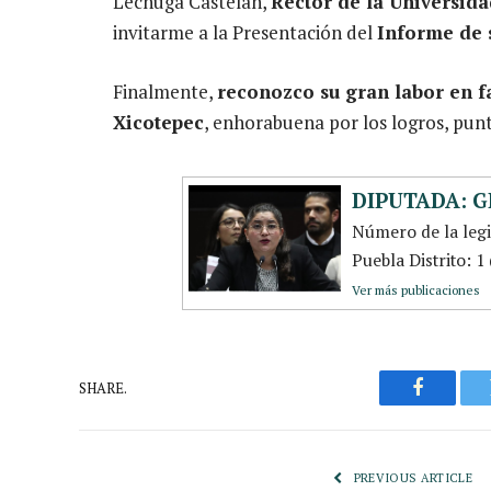
Lechuga Castelán,
Rector de la Universid
invitarme a la Presentación del
Informe de 
Finalmente,
reconozco su gran labor en f
Xicotepec
, enhorabuena por los logros, punt
DIPUTADA: G
Número de la leg
Puebla Distrito: 
Ver más publicaciones
SHARE.
Faceboo
PREVIOUS ARTICLE