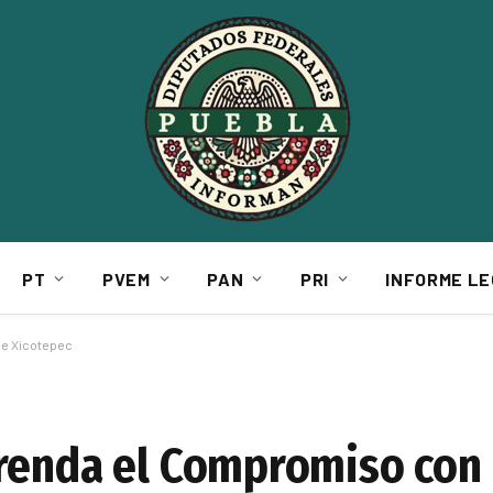
PT
PVEM
PAN
PRI
INFORME LE
de Xicotepec
renda el Compromiso con 