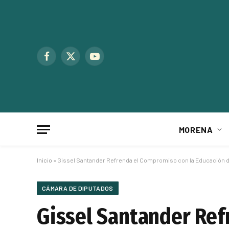
Facebook
X
YouTube
(Twitter)
MORENA
Inicio
»
Gissel Santander Refrenda el Compromiso con la Educación 
CÁMARA DE DIPUTADOS
Gissel Santander Ref