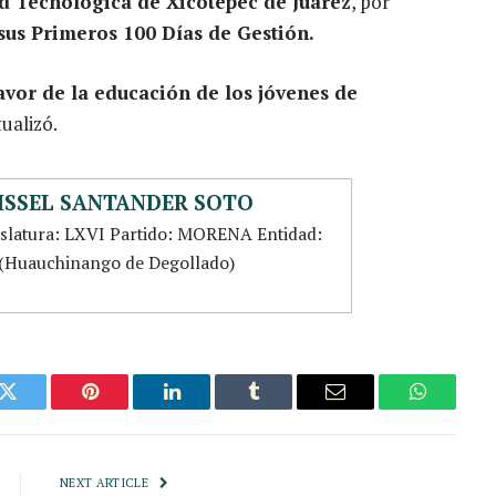
ad Tecnológica de Xicotepec de Juárez
, por
sus Primeros 100 Días de Gestión.
avor de la educación de los jóvenes de
ualizó.
ISSEL SANTANDER SOTO
islatura: LXVI Partido: MORENA Entidad:
1 (Huauchinango de Degollado)
k
Twitter
Pinterest
LinkedIn
Tumblr
Email
WhatsAp
NEXT ARTICLE