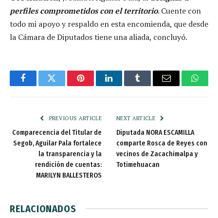
perfiles comprometidos con el territorio
. Cuente con
todo mi apoyo y respaldo en esta encomienda, que desde
la Cámara de Diputados tiene una aliada, concluyó.
Facebook
Twitter
Pinterest
LinkedIn
Tumblr
Email
Whats
PREVIOUS ARTICLE
NEXT ARTICLE
Comparecencia del Titular de
Diputada NORA ESCAMILLA
Segob, Aguilar Pala fortalece
comparte Rosca de Reyes con
la transparencia y la
vecinos de Zacachimalpa y
rendición de cuentas:
Totimehuacan
MARILYN BALLESTEROS
RELACIONADOS