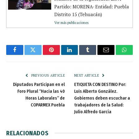
Partido: MORENA- Entidad: Puebla
Distrito 15 (Tehuacán)
Ver más publicaciones
Facebook
Twitter
Pinterest
LinkedIn
Tumblr
Email
Whats
PREVIOUS ARTICLE
NEXT ARTICLE
Diputados Participan en el
ETIQUETA CON DESTINO Por:
Foro Plural “Hacia las 40
Luis Alberto González.
Horas Laborales” de
Gobiernos deben escuchar a
COPARMEX Puebla
trabajadores de la Salud:
Julio Alfredo García
RELACIONADOS