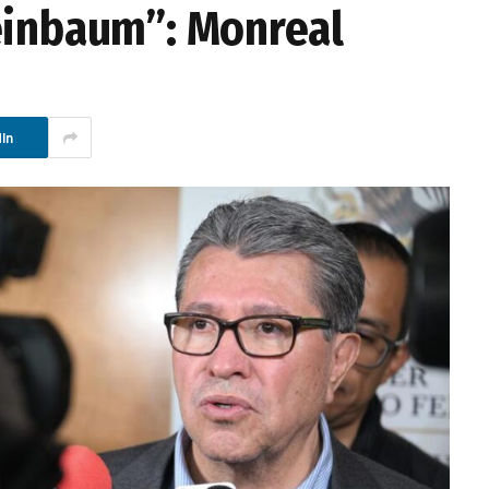
einbaum”: Monreal
In