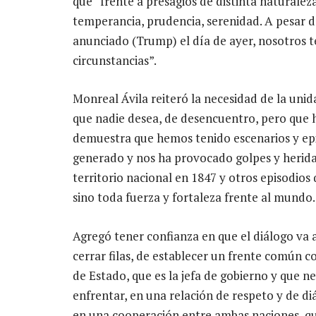
que “frente a presagios de distinta naturale
temperancia, prudencia, serenidad. A pesar d
anunciado (Trump) el día de ayer, nosotros t
circunstancias”.
Monreal Ávila reiteró la necesidad de la unid
que nadie desea, de desencuentro, pero que h
demuestra que hemos tenido escenarios y epis
generado y nos ha provocado golpes y herida
territorio nacional en 1847 y otros episodios q
sino toda fuerza y fortaleza frente al mundo.
Agregó tener confianza en que el diálogo va 
cerrar filas, de establecer un frente común c
de Estado, que es la jefa de gobierno y que n
enfrentar, en una relación de respeto y de diá
en una cooperación entre ambas naciones, que