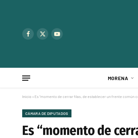
Facebook
X
YouTube
(Twitter)
MORENA
Inicio
»
Es “momento de cerrar filas, de establecer un frente común 
CÁMARA DE DIPUTADOS
Es “momento de cerra