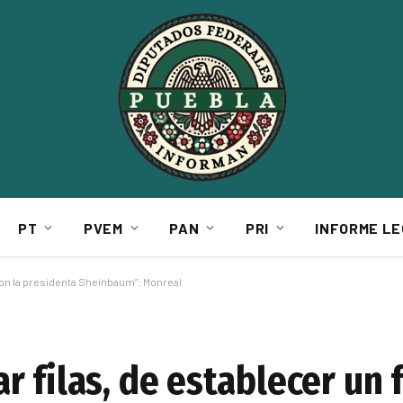
PT
PVEM
PAN
PRI
INFORME LE
con la presidenta Sheinbaum”: Monreal
r filas, de establecer un