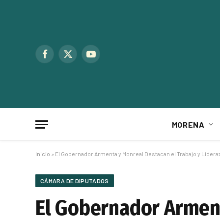
Facebook
X
YouTube
(Twitter)
MORENA
Inicio
»
El Gobernador Armenta y Monreal Destacan el Trabajo y Lide
CÁMARA DE DIPUTADOS
El Gobernador Arment