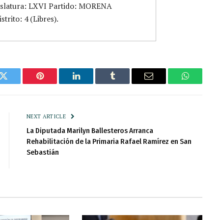
islatura: LXVI Partido: MORENA
trito: 4 (Libres).
k
Twitter
Pinterest
LinkedIn
Tumblr
Email
WhatsAp
NEXT ARTICLE
La Diputada Marilyn Ballesteros Arranca
Rehabilitación de la Primaria Rafael Ramírez en San
Sebastián