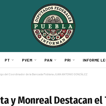
PT
PVEM
PAN
PRI
INFORME LE
razgo del Coordinador de la Bancada Poblana JUAN ANTONIO GONZÁLEZ
a y Monreal Destacan el 