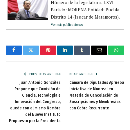
Número de la legislatura: LXVI
Partido: MORENA Entidad: Puebla
Distrito:14 (Izucar de Matamoros).
Ver más publicaciones
Facebook
Twitter
Pinterest
LinkedIn
Tumblr
Email
Whats
PREVIOUS ARTICLE
NEXT ARTICLE
Juan Antonio González
Cámara de Diputados Aprueba
Propone que Comisión de
Iniciativa de Monreal en
Ciencia, Tecnología e
Materia de Cancelación de
Innovación del Congreso,
Suscripciones y Membresías
quede con el mismo Nombre
con Cobro Recurrente
del Nuevo Instituto
Propuesto por la Presidenta