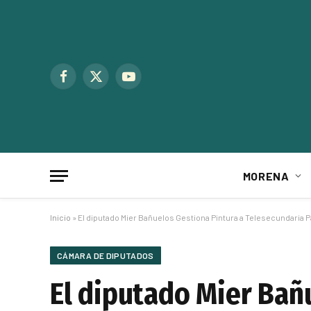
Facebook
X
YouTube
(Twitter)
MORENA
Inicio
»
El diputado Mier Bañuelos Gestiona Pintura a Telesecundaria 
CÁMARA DE DIPUTADOS
El diputado Mier Bañ