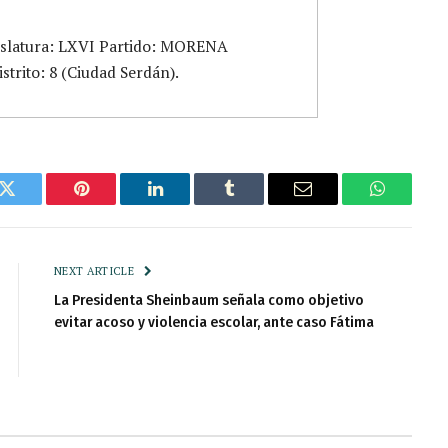
islatura: LXVI Partido: MORENA
strito: 8 (Ciudad Serdán).
k
Twitter
Pinterest
LinkedIn
Tumblr
Email
WhatsAp
NEXT ARTICLE
La Presidenta Sheinbaum señala como objetivo
evitar acoso y violencia escolar, ante caso Fátima