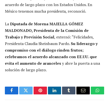
acuerdo de largo plazo con los Estados Unidos. En
México tenemos mucha presidenta, reconoció.
La
Diputada de Morena MAIELLA GÓMEZ
MALDONADO, Presidenta de la Comisión de
Trabajo y Previsión Social
, externó: “Felicidades,
Presidenta Claudia Sheinbaum Pardo.
Su liderazgo y
compromiso con el diálogo rinden frutos;
celebramos el acuerdo alcanzado con EE.UU. que
evita el aumento de aranceles
y abre la puerta a una
solución de largo plazo.
Facebook
Twitter
Pinterest
LinkedIn
Tumblr
Email
Whats