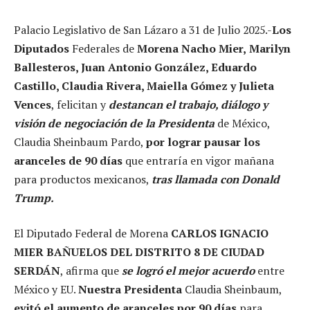
Palacio Legislativo de San Lázaro a 31 de Julio 2025.-
Los
Diputados
Federales de
Morena
Nacho Mier,
Marilyn
Ballesteros, Juan Antonio González, Eduardo
Castillo, Claudia Rivera, Maiella Gómez y Julieta
Vences
, felicitan y
destancan el trabajo, diálogo y
visión de negociación de la Presidenta
de México,
Claudia Sheinbaum Pardo,
por lograr pausar los
aranceles de 90 días
que entraría en vigor mañana
para productos mexicanos,
tras llamada con Donald
Trump.
El Diputado Federal de Morena
CARLOS IGNACIO
MIER BAÑUELOS DEL DISTRITO 8 DE CIUDAD
SERDÁN
, afirma que
se logró el mejor acuerdo
entre
México y EU.
Nuestra Presidenta
Claudia Sheinbaum,
evitó el aumento de aranceles por 90 días
para